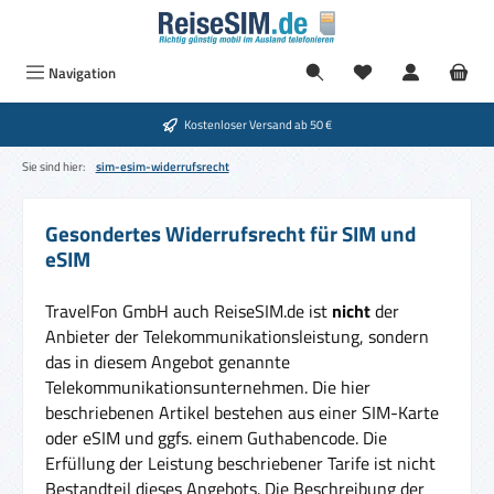
Zum Hauptinhalt springen
Navigation
Kostenloser Versand ab 50 €
Sie sind hier:
sim-esim-widerrufsrecht
Gesondertes Widerrufsrecht für SIM und
eSIM
TravelFon GmbH auch ReiseSIM.de ist
nicht
der
Anbieter der Telekommunikationsleistung, sondern
das in diesem Angebot genannte
Telekommunikationsunternehmen. Die hier
beschriebenen Artikel bestehen aus einer SIM-Karte
oder eSIM und ggfs. einem Guthabencode. Die
Erfüllung der Leistung beschriebener Tarife ist nicht
Bestandteil dieses Angebots. Die Beschreibung der