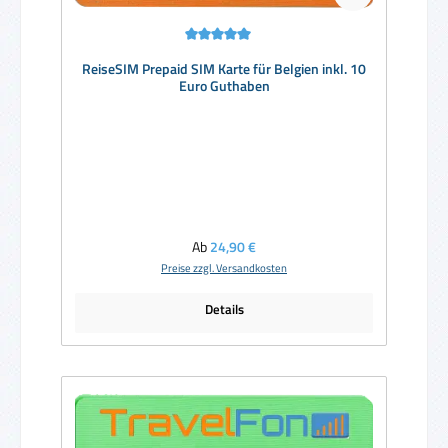
Durchschnittliche Bewertung von 5 von 5 Sternen
ReiseSIM Prepaid SIM Karte für Belgien inkl. 10
Euro Guthaben
Regulärer Preis:
Ab
24,90 €
Preise zzgl. Versandkosten
Details