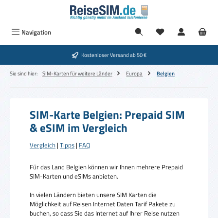
Zum Hauptinhalt springen
Navigation
Kostenloser Versand ab 50 €
Sie sind hier:
SIM-Karten für weitere Länder
Europa
Belgien
SIM-Karte Belgien: Prepaid SIM
& eSIM im Vergleich
Vergleich
|
Tipps
|
FAQ
Für das Land Belgien können wir Ihnen mehrere Prepaid
SIM-Karten und eSIMs anbieten.
In vielen Ländern bieten unsere SIM Karten die
Möglichkeit auf Reisen Internet Daten Tarif Pakete zu
buchen, so dass Sie das Internet auf Ihrer Reise nutzen