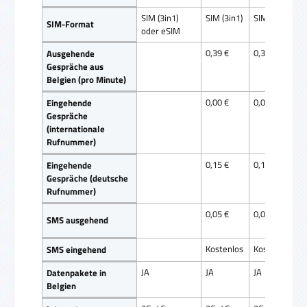
SIM (3in1)
SIM (3in1)
SIM (3in1)
SIM-Format
oder eSIM
0,39 €
0,39 €
Ausgehende
Gespräche aus
Belgien (pro Minute)
0,00 €
0,00 €
Eingehende
Gespräche
(internationale
Rufnummer)
0,15 €
0,15 €
Eingehende
Gespräche (deutsche
Rufnummer)
0,05 €
0,05 €
SMS ausgehend
Kostenlos
Kostenlos
SMS eingehend
JA
JA
JA
Datenpakete in
Belgien