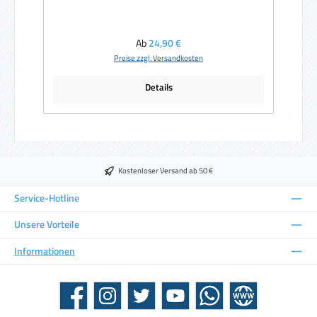
Regulärer Preis:
Ab
24,90 €
Preise zzgl. Versandkosten
Details
Kostenloser Versand ab 50 €
Service-Hotline
Unsere Vorteile
Informationen
Facebook
Instagram
Twitter
YouTube
WhatsApp
Website