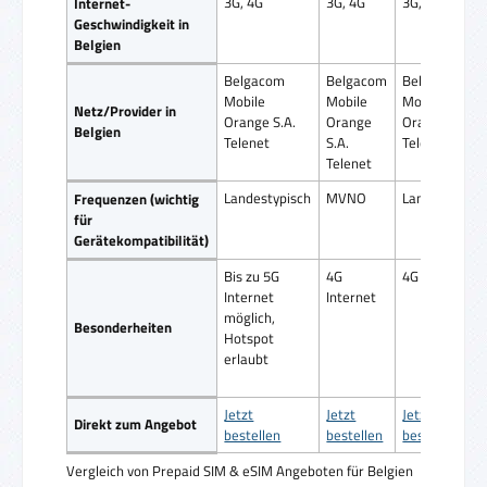
3G, 4G
3G, 4G
3G, 4G
Internet-
Geschwindigkeit in
Belgien
Belgacom
Belgacom
Belgacom
Mobile
Mobile
Mobile
Netz/Provider in
Orange S.A.
Orange
Orange S.A.
Belgien
Telenet
S.A.
Telenet
Telenet
Landestypisch
MVNO
Landestypisc
Frequenzen (wichtig
für
Gerätekompatibilität)
Bis zu 5G
4G
4G Internet
Internet
Internet
möglich,
Besonderheiten
Hotspot
erlaubt
Jetzt
Jetzt
Jetzt
Direkt zum Angebot
bestellen
bestellen
bestellen
Vergleich von Prepaid SIM & eSIM Angeboten für Belgien